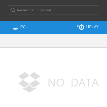
PC
UPLAY
Sé