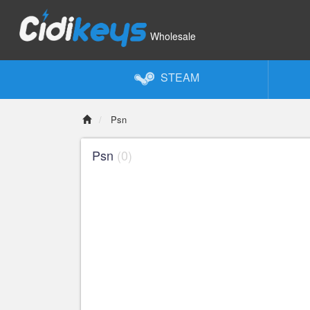
Wholesale
STEAM
Psn
Psn
(0)