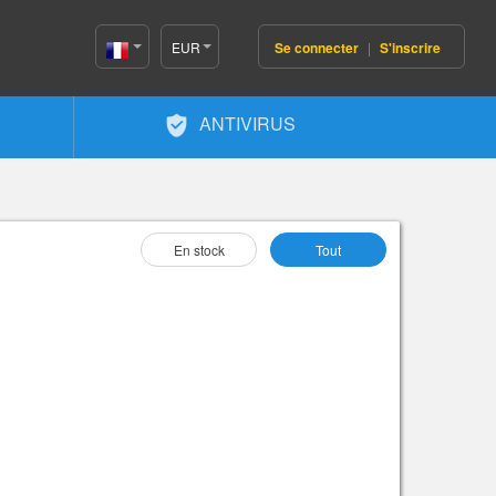
EUR
Se connecter
|
S'inscrire
France(Français)
ANTIVIRUS
lectionnez Comme :
En stock
Tout